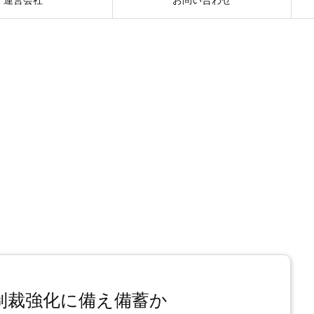
制裁強化に備え備蓄か