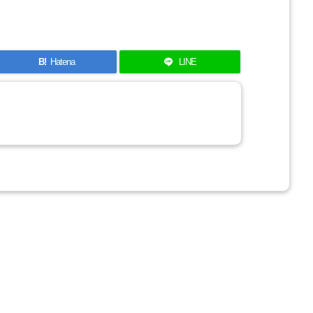
B!
Hatena
LINE