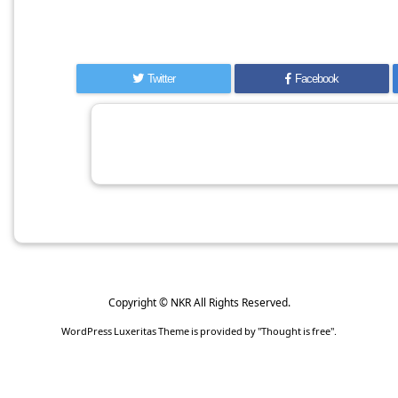
Twitter
Facebook
Copyright ©
NKR
All Rights Reserved.
WordPress Luxeritas Theme is provided by "
Thought is free
".