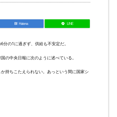
B!
Hatena
LINE
6分の1に過ぎず、供給も不安定だ。
韓国の中央日報に次のように述べている。
しか持ちこたえられない。あっという間に国家シ
」