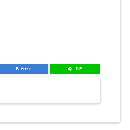
B!
Hatena
LINE