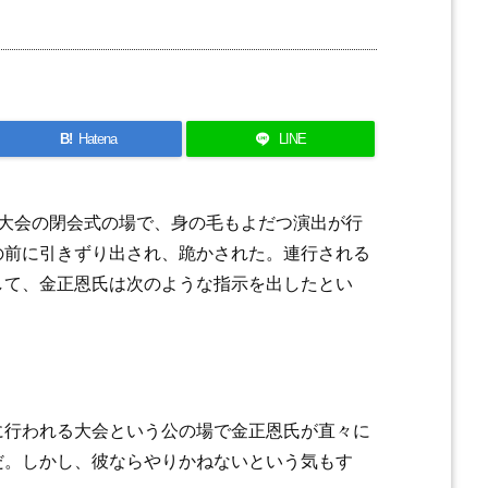
B!
Hatena
LINE
長大会の閉会式の場で、身の毛もよだつ演出が行
の前に引きずり出され、跪かされた。連行される
して、金正恩氏は次のような指示を出したとい
に行われる大会という公の場で金正恩氏が直々に
だ。しかし、彼ならやりかねないという気もす