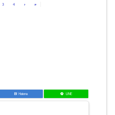
3
4
›
»
B!
Hatena
LINE