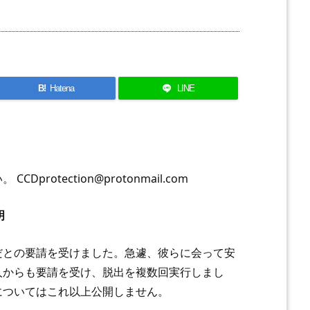
B!
Hatena
LINE
otection@protonmail.com
明
だとの要請を受けました。急遽、彼らに会って安
人からも要請を受け、脱出を複数回実行しまし
についてはこれ以上公開しません。