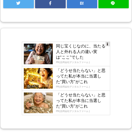
B!
同じ宝くじなのに、当たる
Ad
人と外れる人の違い実
s
は“ここ”でした
by
lo
PR(合同会社デジタルファーム )
gly
「どうせ当たらない」と思
ってた私が本当に当選し
た“買い方”がこれ
PR(合同会社デジタルファーム )
「どうせ当たらない」と思
ってた私が本当に当選し
た“買い方”がこれ
PR(合同会社デジタルファーム )