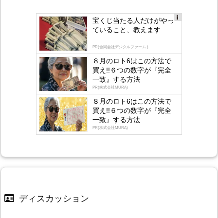
宝くじ当たる人だけがやっ
Ad
ていること、教えます
s
by
lo
PR(合同会社デジタルファーム )
gly
８月のロト6はこの方法で
買え!!６つの数字が『完全
一致』する方法
PR(株式会社MURA)
８月のロト6はこの方法で
買え!!６つの数字が『完全
一致』する方法
PR(株式会社MURA)
ディスカッション