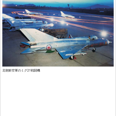
北朝鮮空軍のミグ21戦闘機