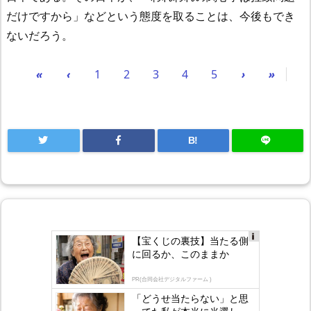
だけですから」などという態度を取ることは、今後もでき
ないだろう。
«
‹
1
2
3
4
5
›
»
B!
【宝くじの裏技】当たる側
Ad
に回るか、このままか
s
by
lo
PR(合同会社デジタルファーム )
gly
「どうせ当たらない」と思