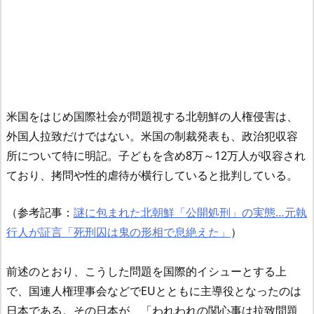
米国をはじめ国際社会が問題視する北朝鮮の人権侵害は、
外国人拉致だけではない。米国の制裁発表も、政治犯収容
所について特に明記。子どもを含め8万～12万人が収容され
ており、拷問や性的虐待が横行していると批判している。
（参考記事：
謎に包まれた北朝鮮「公開処刑」の実態…元執
行人が証言「死刑囚は鬼の形相で息絶えた」
）
前述のとおり、こうした問題を国際的イシューとする上
で、国連人権理事会などでEUとともに主導役となったのは
日本である。その日本が、「われわれの関心事は拉致問題