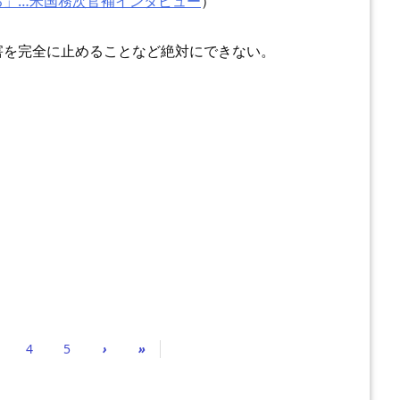
る」…米国務次官補インタビュー
）
害を完全に止めることなど絶対にできない。
4
5
›
»