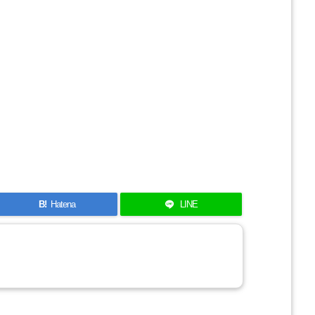
B!
Hatena
LINE