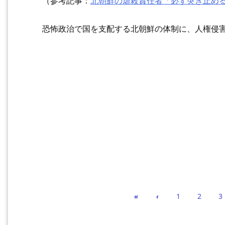
（参考記事：
北朝鮮の虐殺責任者「必ず突き止め
恐怖政治で国を支配する北朝鮮の体制に、人権侵
«
‹
1
2
3