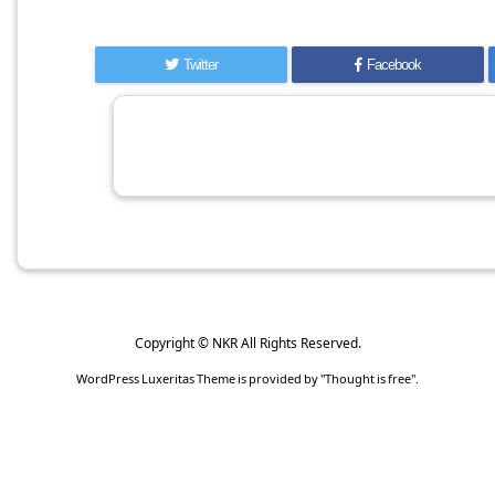
Twitter
Facebook
Copyright ©
NKR
All Rights Reserved.
WordPress Luxeritas Theme is provided by "
Thought is free
".