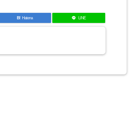
B!
Hatena
LINE