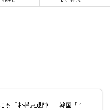
にも「朴槿恵退陣」…韓国「１