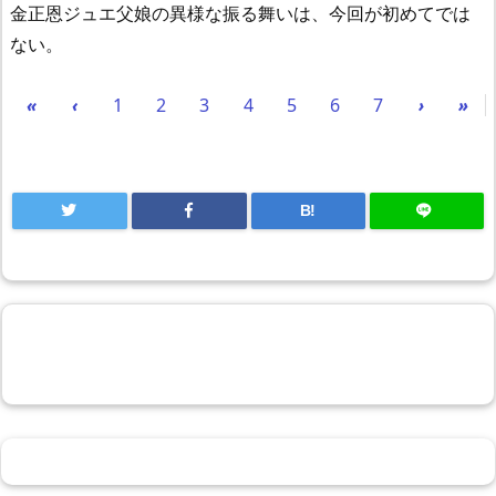
金正恩ジュエ父娘の異様な振る舞いは、今回が初めてでは
ない。
«
‹
1
2
3
4
5
6
7
›
»
B!