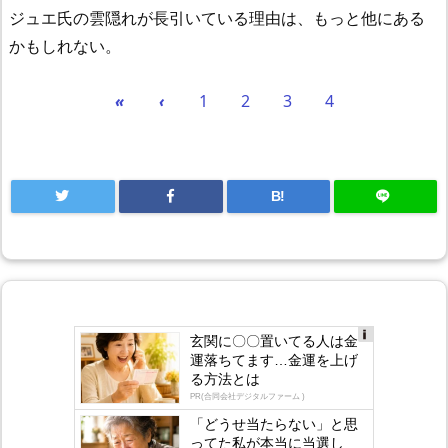
ジュエ氏の雲隠れが長引いている理由は、もっと他にある
かもしれない。
«
‹
1
2
3
4
B!
玄関に〇〇置いてる人は金
Ad
運落ちてます…金運を上げ
s
る方法とは
by
lo
PR(合同会社デジタルファーム )
gly
「どうせ当たらない」と思
ってた私が本当に当選し