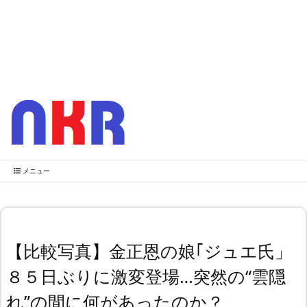
メニュー
【比較写真】金正恩の娘｢ジュエ氏」
８５日ぶりに激変登場…突然の“雲隠
れ”の間に何があったのか？