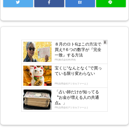
B!
８月のロト6はこの方法で
Ad
買え!!６つの数字が『完全
s
一致』する方法
by
lo
PR(株式会社MURA)
gly
宝くじ“なんとなく”で買っ
ている限り変わらない
PR(合同会社デジタルファーム )
「占い師だけが知ってる
〝お金が増える人の共通
点〟」
PR(合同会社デジタルファーム )