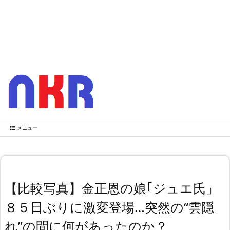
メニュー
【比較写真】金正恩の娘｢ジュエ氏」
８５日ぶりに激変登場…突然の“雲隠
れ”の間に何があったのか？