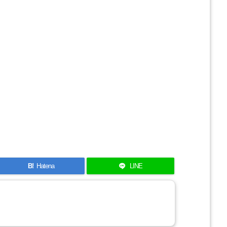
B!
Hatena
LINE