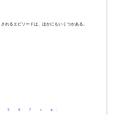
とされるエピソードは、ほかにもいくつかある。
5
6
7
›
»