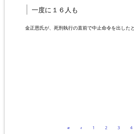
一度に１６人も
金正恩氏が、死刑執行の直前で中止命令を出した
«
‹
1
2
3
4