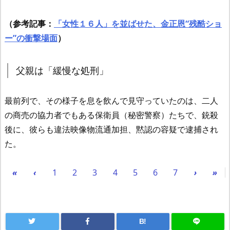
（参考記事：
「女性１６人」を並ばせた、金正恩“残酷ショ
ー”の衝撃場面
）
父親は「緩慢な処刑」
最前列で、その様子を息を飲んで見守っていたのは、二人
の商売の協力者でもある保衛員（秘密警察）たちで、銃殺
後に、彼らも違法映像物流通加担、黙認の容疑で逮捕され
た。
«
‹
1
2
3
4
5
6
7
›
»
B!