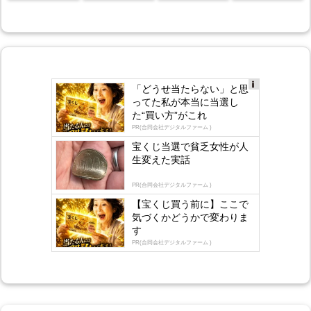
「どうせ当たらない」と思
Ad
ってた私が本当に当選し
s
た“買い方”がこれ
by
lo
PR(合同会社デジタルファーム )
gly
宝くじ当選で貧乏女性が人
生変えた実話
PR(合同会社デジタルファーム )
【宝くじ買う前に】ここで
気づくかどうかで変わりま
す
PR(合同会社デジタルファーム )