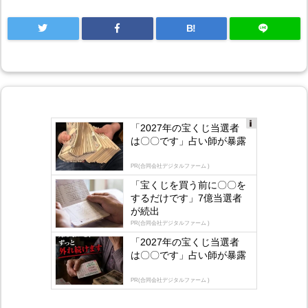
B!
「2027年の宝くじ当選者
Ad
は〇〇です」占い師が暴露
s
by
lo
PR(合同会社デジタルファーム )
gly
「宝くじを買う前に〇〇を
するだけです」7億当選者
が続出
PR(合同会社デジタルファーム )
「2027年の宝くじ当選者
は〇〇です」占い師が暴露
PR(合同会社デジタルファーム )