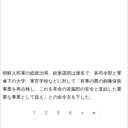
朝鮮人民軍の総政治局、総参謀部は連名で、各司令部と軍
傘下の大学、軍官学校などに対して「有事の際の銅像保衛
事業を再点検し、これを革命の首脳部の安全と直結した重
要な事業として扱え」との命令文を下した。
1
2
3
4
›
»