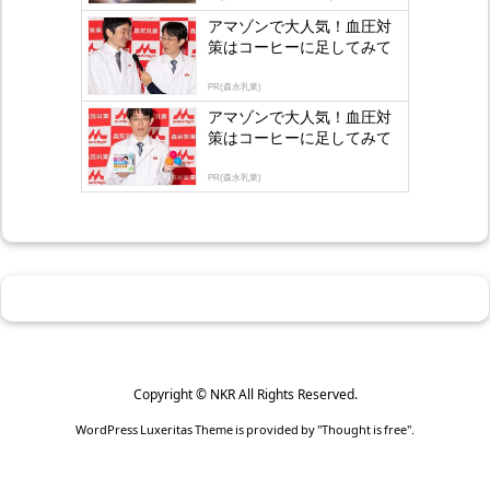
gly
アマゾンで大人気！血圧対
策はコーヒーに足してみて
PR(森永乳業)
アマゾンで大人気！血圧対
策はコーヒーに足してみて
PR(森永乳業)
Copyright ©
NKR
All Rights Reserved.
WordPress Luxeritas Theme is provided by "
Thought is free
".