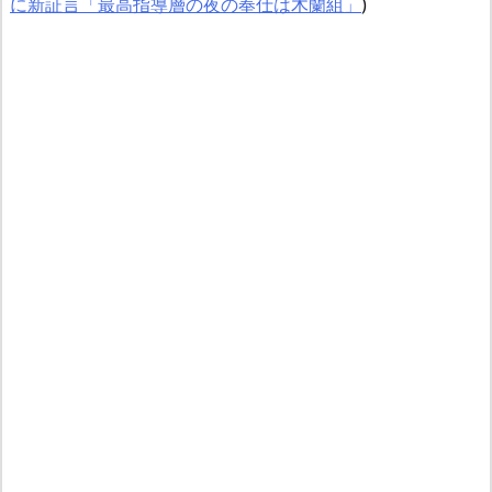
に新証言「最高指導層の夜の奉仕は木蘭組」
)