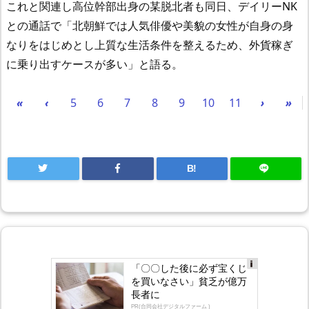
これと関連し高位幹部出身の某脱北者も同日、デイリーNK
との通話で「北朝鮮では人気俳優や美貌の女性が自身の身
なりをはじめとし上質な生活条件を整えるため、外貨稼ぎ
に乗り出すケースが多い」と語る。
«
‹
5
6
7
8
9
10
11
›
»
B!
「〇〇した後に必ず宝くじ
Ad
を買いなさい」貧乏が億万
s
長者に
by
lo
PR(合同会社デジタルファーム )