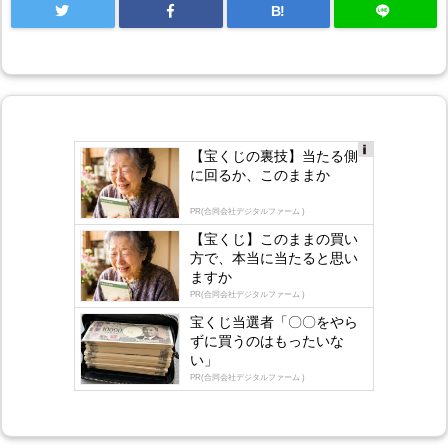
B!
【宝くじの裏技】当たる側
Ad
に回るか、このままか
s
by
lo
PR(合同会社デジタルファーム )
gly
【宝くじ】このままの買い
方で、本当に当たると思い
ますか
PR(合同会社デジタルファーム )
宝くじ当選者「〇〇をやら
ずに買うのはもったいな
い」
PR(合同会社デジタルファーム )