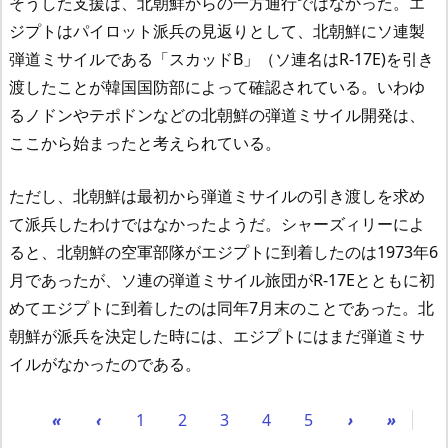
そうした支援は、北朝鮮からの一方通行ではなかった。エ
ジプトはパイロット派兵の見返りとして、北朝鮮にソ連製
弾道ミサイルである「スカッドB」（ソ連名はR-17E)を引き
渡したことが韓国国防部によって確認されている。いわゆ
るノドンやテポドンなどの北朝鮮の弾道ミサイル開発は、
ここから始まったと考えられている。
ただし、北朝鮮は最初から弾道ミサイルの引き渡しを求め
て派兵したわけではなかったようだ。シャーズィリーによ
ると、北朝鮮の空軍部隊がエジプトに到着したのは1973年6
月であったが、ソ連の弾道ミサイル旅団がR-17Eとともに初
めてエジプトに到着したのは同年7月末のことであった。北
朝鮮が派兵を決定した時には、エジプトにはまだ弾道ミサ
イルがなかったのである。
«
‹
1
2
3
4
5
›
»