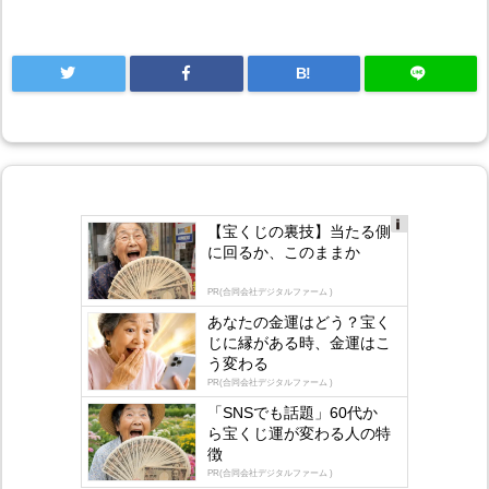
B!
【宝くじの裏技】当たる側
Ad
に回るか、このままか
s
by
lo
PR(合同会社デジタルファーム )
gly
あなたの金運はどう？宝く
じに縁がある時、金運はこ
う変わる
PR(合同会社デジタルファーム )
「SNSでも話題」60代か
ら宝くじ運が変わる人の特
徴
PR(合同会社デジタルファーム )