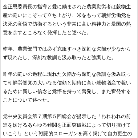
金正恩委員長の指導と愛に励まされた農業勤労者は穀物生
産の闘いにこぞって立ち上がり、米をもって朝鮮労働党を
決死の覚悟で防衛するという非常に高い精神力と愛国の熱
意を余すところなく発揮したと述べた。
昨年、農業部門では必ず克服すべき深刻な欠陥が少なから
ず現れたし、深刻な教訓も汲み取ったと強調した。
昨年の闘いの過程に現れた欠陥から深刻な教訓を汲み取っ
て朝鮮労働党の大いなる信頼と期待に高い穀物増産で報い
るために新しい信念と覚悟を持って奮発し、また奮発する
ことについて述べた。
党中央委員会第７期第５回総会が提示した「われわれの前
進を妨げるあらゆる難関を正面突破戦によって切り抜けて
いこう!」という戦闘的スローガンを高く掲げて自力更生の