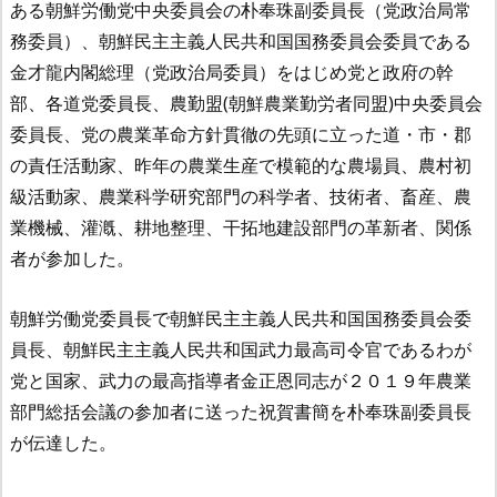
ある朝鮮労働党中央委員会の朴奉珠副委員長（党政治局常
務委員）、朝鮮民主主義人民共和国国務委員会委員である
金才龍内閣総理（党政治局委員）をはじめ党と政府の幹
部、各道党委員長、農勤盟(朝鮮農業勤労者同盟)中央委員会
委員長、党の農業革命方針貫徹の先頭に立った道・市・郡
の責任活動家、昨年の農業生産で模範的な農場員、農村初
級活動家、農業科学研究部門の科学者、技術者、畜産、農
業機械、灌漑、耕地整理、干拓地建設部門の革新者、関係
者が参加した。
朝鮮労働党委員長で朝鮮民主主義人民共和国国務委員会委
員長、朝鮮民主主義人民共和国武力最高司令官であるわが
党と国家、武力の最高指導者金正恩同志が２０１９年農業
部門総括会議の参加者に送った祝賀書簡を朴奉珠副委員長
が伝達した。