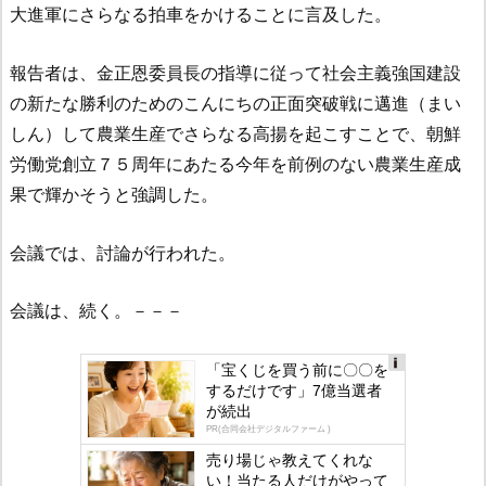
大進軍にさらなる拍車をかけることに言及した。
報告者は、金正恩委員長の指導に従って社会主義強国建設
の新たな勝利のためのこんにちの正面突破戦に邁進（まい
しん）して農業生産でさらなる高揚を起こすことで、朝鮮
労働党創立７５周年にあたる今年を前例のない農業生産成
果で輝かそうと強調した。
会議では、討論が行われた。
会議は、続く。－－－
「宝くじを買う前に〇〇を
するだけです」7億当選者
Ad
が続出
s
PR(合同会社デジタルファーム )
by
売り場じゃ教えてくれな
い！当たる人だけがやって
lo