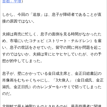
首都」平壌
）
しかし、今回の「追放」は、息子が障碍者であることが直
接の原因ではない。
夫婦は商売に忙しく、息子の面倒を見る時間がなかったた
め、市場にいたコチェビ（ストリート・チルドレン）を雇
い、息子の世話をさせていた。留守の間に何か問題を起こ
すのではないか、夫婦は常にヒヤヒヤしていたが、その予
想が的中してしまった。
息子が、壁にかかっている金日成主席と、金正日総書記の
肖像画をむちゃくちゃにし、「3大偉人」（金日成氏、金正
淑氏、金正日氏）のカレンダーをハサミで切ってしまった
のだ。
北朝鮮で最も神聖なものとされるのが、最高指導者に関連