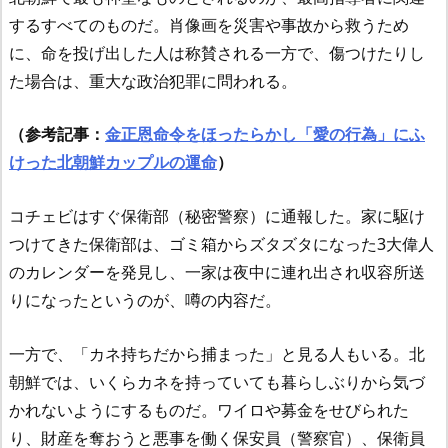
するすべてのものだ。肖像画を災害や事故から救うため
に、命を投げ出した人は称賛される一方で、傷つけたりし
た場合は、重大な政治犯罪に問われる。
（参考記事：
金正恩命令をほったらかし「愛の行為」にふ
けった北朝鮮カップルの運命
）
コチェビはすぐ保衛部（秘密警察）に通報した。家に駆け
つけてきた保衛部は、ゴミ箱からズタズタになった3大偉人
のカレンダーを発見し、一家は夜中に連れ出され収容所送
りになったというのが、噂の内容だ。
一方で、「カネ持ちだから捕まった」と見る人もいる。北
朝鮮では、いくらカネを持っていても暮らしぶりから気づ
かれないようにするものだ。ワイロや募金をせびられた
り、財産を奪おうと悪事を働く保安員（警察官）、保衛員