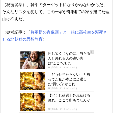
（秘密警察）、幹部のターゲットになりかねないからだ。
そんなリスクを犯して、この一家が3階建ての家を建てた理
由は不明だ。
（参考記事：「
将軍様の肖像画」と一緒に高校生を溺死さ
せる北朝鮮の思想教育
）
同じ宝くじなのに、当たる
人と外れる人の違い実
Ad
は“ここ”でした
s
PR(合同会社デジタルファーム )
by
「どうせ当たらない」と思
ってた私が本当に当選し
lo
た“買い方”がこれ
gly
PR(合同会社デジタルファーム )
【宝くじ落選】外れ続ける
流れ、ここで断ちませんか
PR(合同会社デジタルファーム )