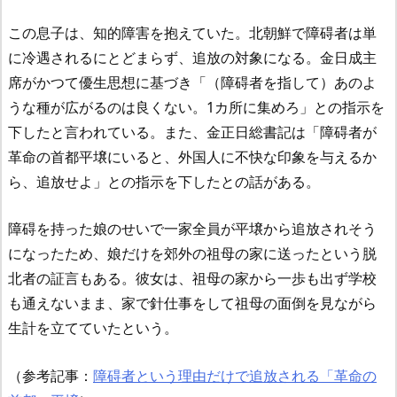
この息子は、知的障害を抱えていた。北朝鮮で障碍者は単
に冷遇されるにとどまらず、追放の対象になる。金日成主
席がかつて優生思想に基づき「（障碍者を指して）あのよ
うな種が広がるのは良くない。1カ所に集めろ」との指示を
下したと言われている。また、金正日総書記は「障碍者が
革命の首都平壌にいると、外国人に不快な印象を与えるか
ら、追放せよ」との指示を下したとの話がある。
障碍を持った娘のせいで一家全員が平壌から追放されそう
になったため、娘だけを郊外の祖母の家に送ったという脱
北者の証言もある。彼女は、祖母の家から一歩も出ず学校
も通えないまま、家で針仕事をして祖母の面倒を見ながら
生計を立てていたという。
（参考記事：
障碍者という理由だけで追放される「革命の