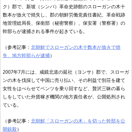
ク）郡で、新坡（シンパ）革命史跡館のスローガンの木十
数本が放火で焼失し、郡の朝鮮労働党責任書紀、革命戦跡
地管理総局長、保衛部（秘密警察）、保安署（警察署）の
幹部らが逮捕される事件が起きている。
（参考記事：
北朝鮮でスローガンの木十数本が放火で焼
失、地方幹部らが逮捕
）
2007年7月には、咸鏡北道の延社（ヨンサ）郡で、スローガ
ンの木を伐採して中国に売り払い、その利益で別荘を建て
女性をはべらせてベンツを乗り回すなど、贅沢三昧の暮ら
しをしていた外貨稼ぎ機関の地方責任者が、公開処刑され
ている。
（参考記事：
北朝鮮「スローガンの木」を切った幹部を公
開銃殺
）