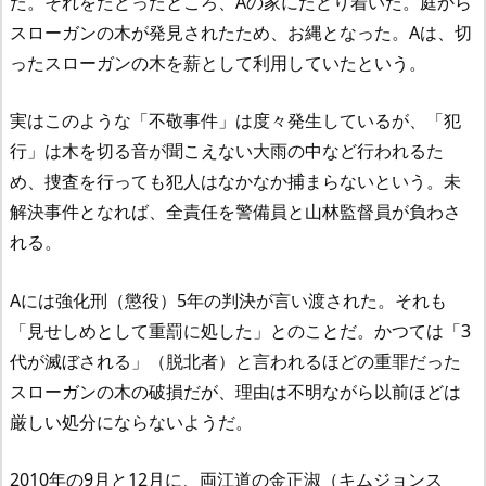
た。それをたどったところ、Aの家にたどり着いた。庭から
スローガンの木が発見されたため、お縄となった。Aは、切
ったスローガンの木を薪として利用していたという。
実はこのような「不敬事件」は度々発生しているが、「犯
行」は木を切る音が聞こえない大雨の中など行われるた
め、捜査を行っても犯人はなかなか捕まらないという。未
解決事件となれば、全責任を警備員と山林監督員が負わさ
れる。
Aには強化刑（懲役）5年の判決が言い渡された。それも
「見せしめとして重罰に処した」とのことだ。かつては「3
代が滅ぼされる」（脱北者）と言われるほどの重罪だった
スローガンの木の破損だが、理由は不明ながら以前ほどは
厳しい処分にならないようだ。
2010年の9月と12月に、両江道の金正淑（キムジョンス