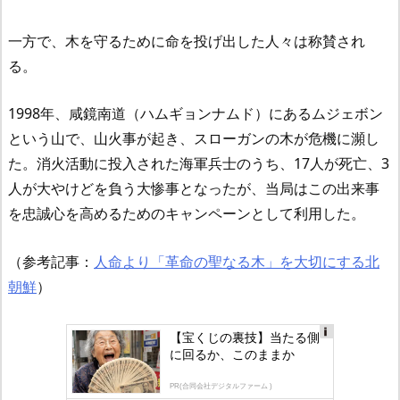
一方で、木を守るために命を投げ出した人々は称賛され
る。
1998年、咸鏡南道（ハムギョンナムド）にあるムジェボン
という山で、山火事が起き、スローガンの木が危機に瀕し
た。消火活動に投入された海軍兵士のうち、17人が死亡、3
人が大やけどを負う大惨事となったが、当局はこの出来事
を忠誠心を高めるためのキャンペーンとして利用した。
（参考記事：
人命より「革命の聖なる木」を大切にする北
朝鮮
）
【宝くじの裏技】当たる側
に回るか、このままか
Ad
s
PR(合同会社デジタルファーム )