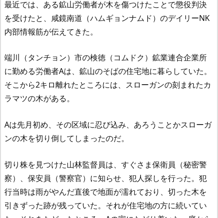
最近では、ある鉱山労働者が木を傷つけたことで懲役判決
を受けたと、咸鏡南道（ハムギョンナムド）のデイリーNK
内部情報筋が伝えてきた。
端川（タンチョン）市の検徳（コムドク）鉱業連合企業所
に勤める労働者Aは、鉱山のそばの住宅地に暮らしていた。
そこから2キロ離れたところには、スローガンの刻まれたカ
ラマツの木がある。
Aは先月初め、その区域に忍び込み、あろうことかスローガ
ンの木を切り倒してしまったのだ。
切り株を見つけた山林監督員は、すぐさま保衛員（秘密警
察）、保安員（警察官）に知らせ、犯人探しを行った。犯
行当時は雨がやんだ直後で地面が濡れており、切った木を
引きずった跡が残っていた。それが住宅地の方に続いてい