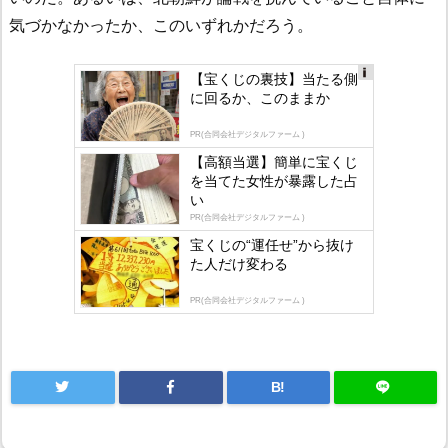
気づかなかったか、このいずれかだろう。
【宝くじの裏技】当たる側
に回るか、このままか
Ad
s
PR(合同会社デジタルファーム )
by
【高額当選】簡単に宝くじ
を当てた女性が暴露した占
lo
い
gly
PR(合同会社デジタルファーム )
宝くじの“運任せ”から抜け
た人だけ変わる
PR(合同会社デジタルファーム )
B!