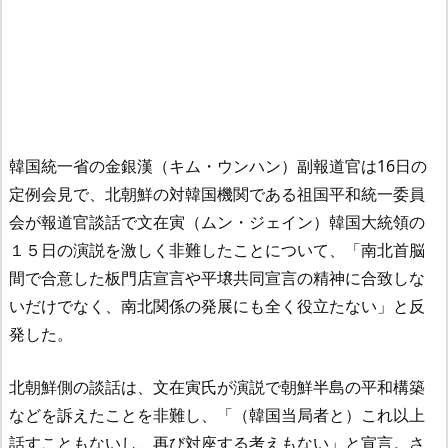
韓国統一省の金銀漢（キム・ウンハン）副報道官は16日の
定例会見で、北朝鮮の対韓国機関である祖国平和統一委員
会が報道官談話で文在寅（ムン・ジェイン）韓国大統領の
１５日の演説を激しく非難したことについて、「南北首脳
間で合意した板門店宣言や平壌共同宣言の精神に合致しな
いだけでなく、南北関係の発展にも全く役立たない」と反
発した。
北朝鮮側の談話は、文在寅氏が演説で朝鮮半島の平和構築
などを訴えたことを非難し、「（韓国当局者と）これ以上
話すこともないし、再び対座する考えもない」と宣言。さ