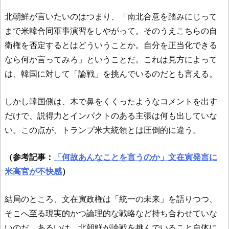
北朝鮮が言いたいのはつまり、「南北合意を踏みにじって
まで米韓合同軍事演習をしやがって。そのうえこちらの自
衛権を否定するとはどういうことか。自分を正当化できる
なら何か言ってみろ」ということだ。これは見方によって
は、韓国に対して「論戦」を挑んでいるのだとも言える。
しかし韓国側は、木で鼻をくくったようなコメントを出す
だけで、説得力とインパクトのある主張は何も出していな
い。この点が、トランプ米大統領とは圧倒的に違う。
（参考記事：
「何故あんなことを言うのか」文在寅発言に
米高官が不快感
）
結局のところ、文在寅政権は「統一の未来」を語りつつ、
そこへ至る現実的かつ論理的な戦略など持ち合わせていな
いのだ。あるいは、北朝鮮が論戦を挑んでいること自体に