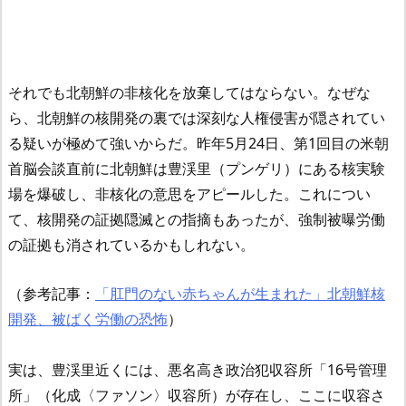
それでも北朝鮮の非核化を放棄してはならない。なぜな
ら、北朝鮮の核開発の裏では深刻な人権侵害が隠されてい
る疑いが極めて強いからだ。昨年5月24日、第1回目の米朝
首脳会談直前に北朝鮮は豊渓里（プンゲリ）にある核実験
場を爆破し、非核化の意思をアピールした。これについ
て、核開発の証拠隠滅との指摘もあったが、強制被曝労働
の証拠も消されているかもしれない。
（参考記事：
「肛門のない赤ちゃんが生まれた」北朝鮮核
開発、被ばく労働の恐怖
）
実は、豊渓里近くには、悪名高き政治犯収容所「16号管理
所」（化成〈ファソン〉収容所）が存在し、ここに収容さ