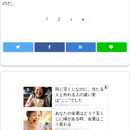
のだ。
1
2
›
»
B!
同じ宝くじなのに、当たる
Ad
人と外れる人の違い実
s
は“ここ”でした
by
lo
PR(合同会社デジタルファーム )
gly
あなたの金運はどう？宝く
じに縁がある時、金運はこ
う変わる
PR(合同会社デジタルファーム )