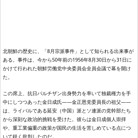
北朝鮮の歴史に、「8月宗派事件」として知られる出来事が
ある。事件は、今から50年前の1956年8月30日から31日に
かけて行われた朝鮮労働党中央委員会全員会議で幕を開け
た。
この席上、抗日パルチザン出身勢力を率いて独裁権力を手
中にしつつあった金日成氏――金正恩党委員長の祖父――
は、ライバルである延安（中国）派とソ連派の党幹部たち
から深刻な政治的挑戦を受けた。彼らは金日成個人崇拝
や、重工業偏重の政策が国民の生活を苦しめている点につ
いて鋭く批判したのだ。