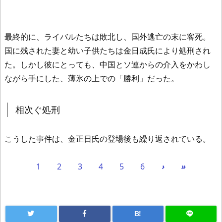
最終的に、ライバルたちは敗北し、国外逃亡の末に客死。
国に残された妻と幼い子供たちは金日成氏により処刑され
た。しかし彼にとっても、中国とソ連からの介入をかわし
ながら手にした、薄氷の上での「勝利」だった。
相次ぐ処刑
こうした事件は、金正日氏の登場後も繰り返されている。
1
2
3
4
5
6
›
»
B!