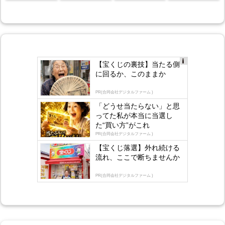
【宝くじの裏技】当たる側
Ad
に回るか、このままか
s
by
lo
PR(合同会社デジタルファーム )
gly
「どうせ当たらない」と思
ってた私が本当に当選し
た“買い方”がこれ
PR(合同会社デジタルファーム )
【宝くじ落選】外れ続ける
流れ、ここで断ちませんか
PR(合同会社デジタルファーム )