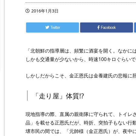
2016年1月3日
Twitter
Facebook
「北朝鮮の指導層は、頻繁に酒宴を開く。なかに
しかも交通量が少ないから、時速100キロぐらい
しかしだからこそ、金正恩氏は金養建氏の悲報に
「走り屋」体質!?
現地指導の際、直属の親衛隊に守られて、トイレ
品」を載せる正恩氏だが、時折、突拍子もない行
壌市民の間では、「元帥様（金正恩氏）が、夜中