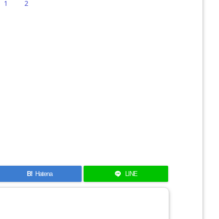
1
2
B!
Hatena
LINE