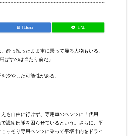
B!
Hatena
LINE
は、酔っ払ったまま車に乗って帰る人物もいる。
で飛ばすのは当たり前だ」
肝を冷やした可能性がある。
さえも自由に行けず、専用車のベンツに「代用
動で護衛部隊を困らせているという。さらに、平
にこっそり専用ベンツに乗って平壌市内をドライ