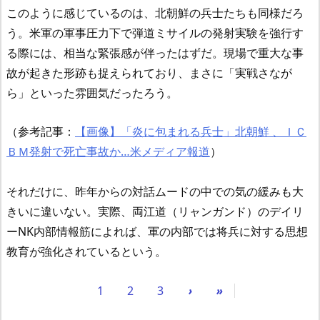
このように感じているのは、北朝鮮の兵士たちも同様だろ
う。米軍の軍事圧力下で弾道ミサイルの発射実験を強行す
る際には、相当な緊張感が伴ったはずだ。現場で重大な事
故が起きた形跡も捉えられており、まさに「実戦さなが
ら」といった雰囲気だったろう。
（参考記事：
【画像】「炎に包まれる兵士」北朝鮮 、ＩＣ
ＢＭ発射で死亡事故か…米メディア報道
）
それだけに、昨年からの対話ムードの中での気の緩みも大
きいに違いない。実際、両江道（リャンガンド）のデイリ
ーNK内部情報筋によれば、軍の内部では将兵に対する思想
教育が強化されているという。
1
2
3
›
»