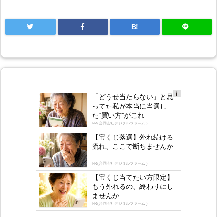
B!
「どうせ当たらない」と思
Ad
ってた私が本当に当選し
s
た“買い方”がこれ
by
lo
PR(合同会社デジタルファーム )
gly
【宝くじ落選】外れ続ける
流れ、ここで断ちませんか
PR(合同会社デジタルファーム )
【宝くじ当てたい方限定】
もう外れるの、終わりにし
ませんか
PR(合同会社デジタルファーム )