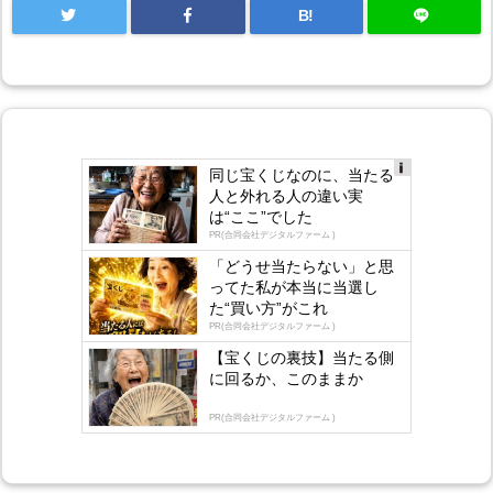
B!
同じ宝くじなのに、当たる
Ad
人と外れる人の違い実
s
は“ここ”でした
by
lo
PR(合同会社デジタルファーム )
gly
「どうせ当たらない」と思
ってた私が本当に当選し
た“買い方”がこれ
PR(合同会社デジタルファーム )
【宝くじの裏技】当たる側
に回るか、このままか
PR(合同会社デジタルファーム )