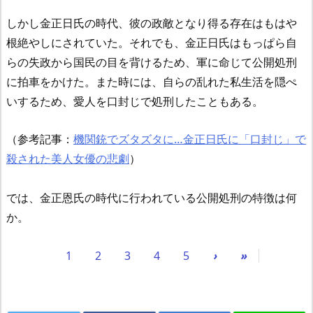
しかし金正日氏の時代、彼の政敵となり得る存在はもはや
根絶やしにされていた。それでも、金正日氏はもっぱら自
らの失政から国民の目を背けるため、軍に命じて公開処刑
に拍車をかけた。また時には、自らの乱れた私生活を隠ぺ
いするため、愛人を口封じで処刑したこともある。
（参考記事：
機関銃でズタズタに…金正日氏に「口封じ」で
殺された美人女優の悲劇
）
では、金正恩氏の時代に行われている公開処刑の特徴は何
か。
1
2
3
4
5
›
»