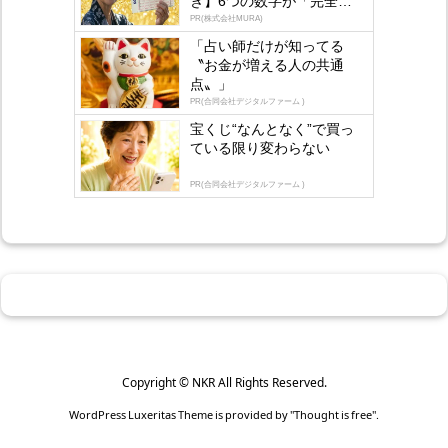
き】6つの数字が「完全一
by
lo
致」する方...
PR(株式会社MURA)
gly
「占い師だけが知ってる
〝お金が増える人の共通
点〟」
PR(合同会社デジタルファーム )
宝くじ“なんとなく”で買っ
ている限り変わらない
PR(合同会社デジタルファーム )
Copyright ©
NKR
All Rights Reserved.
WordPress Luxeritas Theme is provided by "
Thought is free
".