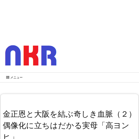
メニュー
金正恩と大阪を結ぶ奇しき血脈（２）
偶像化に立ちはだかる実母「高ヨン
ヒ」