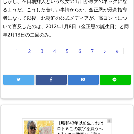
しかし、在日朝鮮人という彼女の出自が最大のネックにな
るようだ。こうした苦しい事情からか、金正恩が最高指導
者になって以後、北朝鮮の公式メディアが、高ヨンヒにつ
いて言及したのは、2012年1月8日（金正恩の誕生日）と同
年2月13日の二回のみ。
1
2
3
4
5
6
7
›
»
B!
【昭和43年以前生まれは
Ad
ロト６この数字を買うべ
s