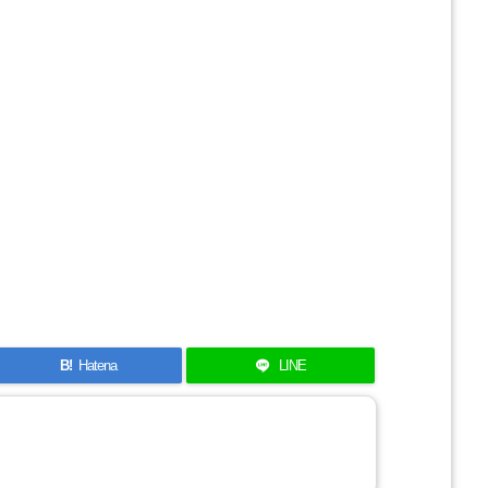
B!
Hatena
LINE