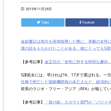
2015年11月29日
Twitter
Facebook
金総書記は地方を現地指導した際に、美貌の女性
課の話をもちかけたことがある。彼にとっても5
【参考記事】
金正日の「女性に対する特別な趣向
5課処女には、早ければ16、17才で選ばれる。一
任務で死亡した国家機関員の未亡人など、経済的
府系のラジオ・フリー・アジア（RFA）が報じて
【参考記事】
「喜び組」スカウト部門が「バツイ