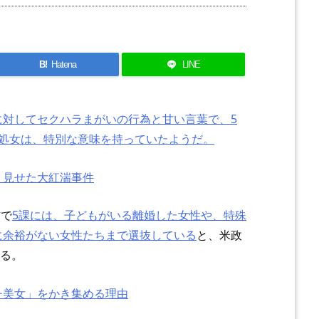
B!
Hatena
LINE
に対してセクハラまがいの行為と甘い言葉で、5
課処女は、特別な意味を持っていたようだ。
」見せた大紅湍事件
方で
5課には、子どもがいる離婚した女性や、特殊
に余裕がない女性たちまで選抜している
と、米政
いる。
チ美女」をかき集める理由