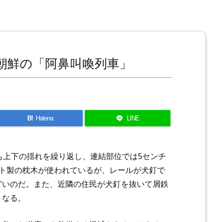
朝鮮の「阿鼻叫喚列車」
B!
Hatena
LINE
も上下の揺れを繰り返し、連結部位では5センチ
ート製の枕木が使われているが、レールが犬釘で
どいのだ。また、近隣の住民が犬釘を抜いて屑鉄
くなる。