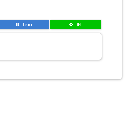
B!
Hatena
LINE