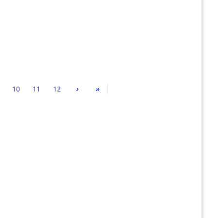
10
11
12
›
»