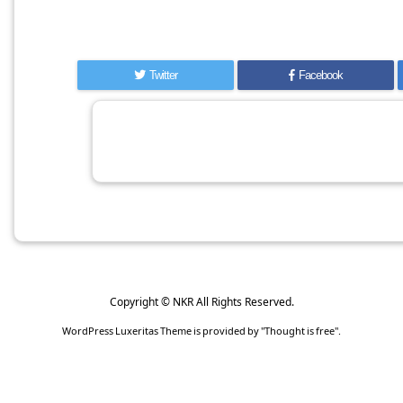
Twitter
Facebook
Copyright ©
NKR
All Rights Reserved.
WordPress Luxeritas Theme is provided by "
Thought is free
".