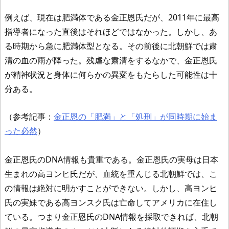
例えば、現在は肥満体である金正恩氏だが、2011年に最高
指導者になった直後はそれほどではなかった。しかし、あ
る時期から急に肥満体型となる。その前後に北朝鮮では粛
清の血の雨が降った。残虐な粛清をするなかで、金正恩氏
が精神状況と身体に何らかの異変をもたらした可能性は十
分ある。
（参考記事：
金正恩の「肥満」と「処刑」が同時期に始ま
った必然
）
金正恩氏のDNA情報も貴重である。金正恩氏の実母は日本
生まれの高ヨンヒ氏だが、血統を重んじる北朝鮮では、こ
の情報は絶対に明かすことができない。しかし、高ヨンヒ
氏の実妹である高ヨンスク氏は亡命してアメリカに在住し
ている。つまり金正恩氏のDNA情報を採取できれば、北朝