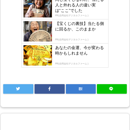
人と外れる人の違い実
Ad
は“ここ”でした
s
PR(合同会社デジタルファーム )
by
【宝くじの裏技】当たる側
に回るか、このままか
lo
gly
PR(合同会社デジタルファーム )
あなたの金運、今が変わる
時かもしれません
PR(合同会社デジタルファーム )
B!