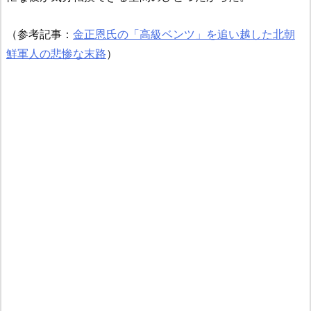
（参考記事：
金正恩氏の「高級ベンツ」を追い越した北朝
鮮軍人の悲惨な末路
）