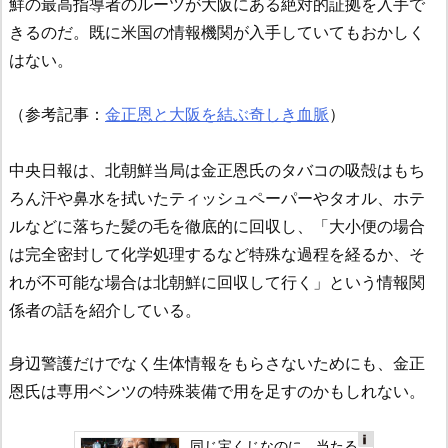
鮮の最高指導者のルーツが大阪にある絶対的証拠を入手で
きるのだ。既に米国の情報機関が入手していてもおかしく
はない。
（参考記事：
金正恩と大阪を結ぶ奇しき血脈
）
中央日報は、北朝鮮当局は金正恩氏のタバコの吸殻はもち
ろん汗や鼻水を拭いたティッシュペーパーやタオル、ホテ
ルなどに落ちた髪の毛を徹底的に回収し、「大小便の場合
は完全密封して化学処理するなど特殊な過程を経るか、そ
れが不可能な場合は北朝鮮に回収して行く」という情報関
係者の話を紹介している。
身辺警護だけでなく生体情報をもらさないためにも、金正
恩氏は専用ベンツの特殊装備で用を足すのかもしれない。
同じ宝くじなのに、当たる