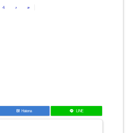
4
›
»
B!
Hatena
LINE