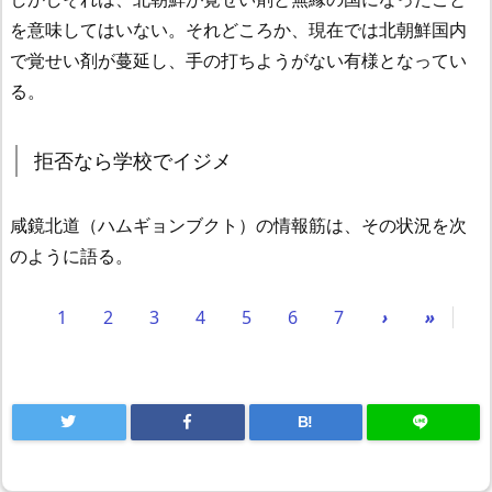
を意味してはいない。それどころか、現在では北朝鮮国内
で覚せい剤が蔓延し、手の打ちようがない有様となってい
る。
拒否なら学校でイジメ
咸鏡北道（ハムギョンブクト）の情報筋は、その状況を次
のように語る。
1
2
3
4
5
6
7
›
»
B!