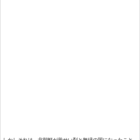
しかしそれは、北朝鮮が覚せい剤と無縁の国になったこと