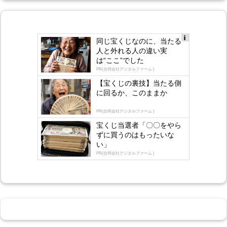
同じ宝くじなのに、当たる
Ad
人と外れる人の違い実
s
は“ここ”でした
by
lo
PR(合同会社デジタルファーム )
gly
【宝くじの裏技】当たる側
に回るか、このままか
PR(合同会社デジタルファーム )
宝くじ当選者「〇〇をやら
ずに買うのはもったいな
い」
PR(合同会社デジタルファーム )