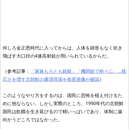
何しろ金正恩時代に入ってからは、人体を跡形もなく吹き
飛ばす大口径の4連高射銃が用いられているからだ。
（参考記事：
「家族もろとも銃殺」「機関銃で粉々に」…残
忍さを増す北朝鮮の粛清現場を衛星画像が確認
）
このようなやり方をするのは、国民に恐怖を植え付けるた
めに他ならない。しかし実際のところ、1990年代の北朝鮮
国民は飢餓を生き延びるので精いっぱいであり、体制に歯
向かうどころではなかった。