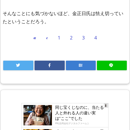
そんなことにも気づかないほど、金正日氏は怯え切ってい
たということだろう。
«
‹
1
2
3
4
B!
同じ宝くじなのに、当たる
Ad
人と外れる人の違い実
s
は“ここ”でした
by
lo
PR(合同会社デジタルファーム )
gly