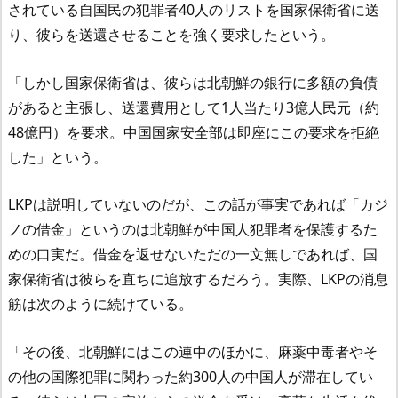
されている自国民の犯罪者40人のリストを国家保衛省に送
り、彼らを送還させることを強く要求したという。
「しかし国家保衛省は、彼らは北朝鮮の銀行に多額の負債
があると主張し、送還費用として1人当たり3億人民元（約
48億円）を要求。中国国家安全部は即座にこの要求を拒絶
した」という。
LKPは説明していないのだが、この話が事実であれば「カジ
ノの借金」というのは北朝鮮が中国人犯罪者を保護するた
めの口実だ。借金を返せないただの一文無しであれば、国
家保衛省は彼らを直ちに追放するだろう。実際、LKPの消息
筋は次のように続けている。
「その後、北朝鮮にはこの連中のほかに、麻薬中毒者やそ
の他の国際犯罪に関わった約300人の中国人が滞在してい