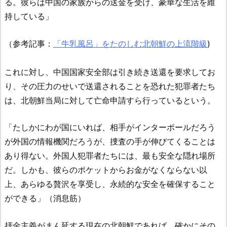
る。彼らは中国の家族からの送金を受け、豪華な生活を維
持している」
（参考記事：
「牛乳風呂」をたのしむ北朝鮮の上流階級
)
これに対し、中国国家安全部は引き続き送還を要求してお
り、その圧力のせいで送還されることを恐れた犯罪者たち
は、北朝鮮当局に対して亡命申請すら行っているという。
「たしかにわが国にいれば、相手がインターポールだろう
が外国の情報機関だろうが、捜査の手が伸びてくることは
あり得ない。外国人犯罪者たちには、最も安全な隠れ場所
だ。しかも、彼らのポケットからお金がなくならない以
上、あらゆる贅沢を享受し、永続的な安全を確保すること
ができる」（消息筋）
拝金主義がまん延する現在の北朝鮮であれば、確かにその