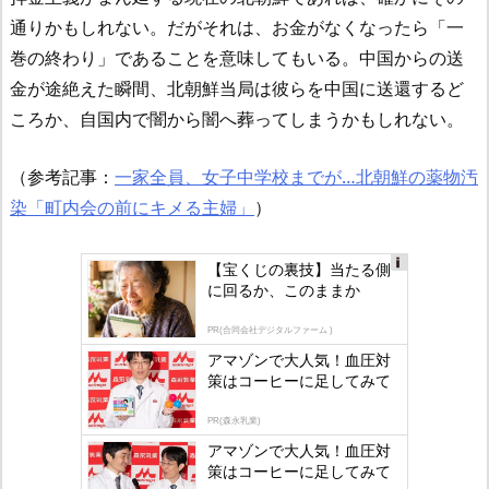
通りかもしれない。だがそれは、お金がなくなったら「一
巻の終わり」であることを意味してもいる。中国からの送
金が途絶えた瞬間、北朝鮮当局は彼らを中国に送還するど
ころか、自国内で闇から闇へ葬ってしまうかもしれない。
（参考記事：
一家全員、女子中学校までが…北朝鮮の薬物汚
染「町内会の前にキメる主婦」
）
【宝くじの裏技】当たる側
に回るか、このままか
Ad
s
PR(合同会社デジタルファーム )
by
アマゾンで大人気！血圧対
策はコーヒーに足してみて
lo
gly
PR(森永乳業)
アマゾンで大人気！血圧対
策はコーヒーに足してみて