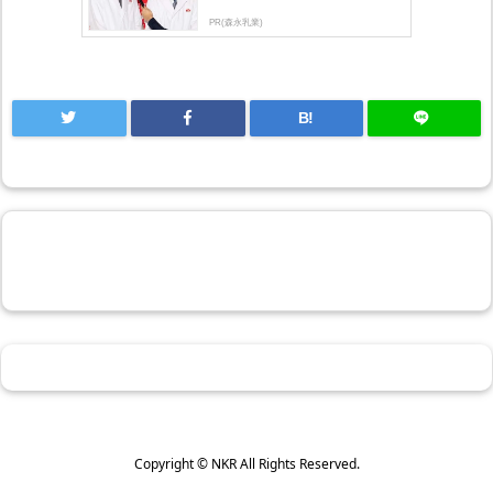
PR(森永乳業)
B!
Copyright ©
NKR
All Rights Reserved.