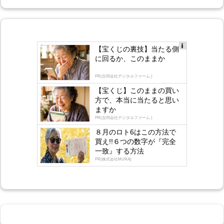
【宝くじの裏技】当たる側
Ad
に回るか、このままか
s
by
lo
PR(合同会社デジタルファーム )
gly
【宝くじ】このままの買い
方で、本当に当たると思い
ますか
PR(合同会社デジタルファーム )
８月のロト6はこの方法で
買え!!６つの数字が『完全
一致』する方法
PR(株式会社MURA)