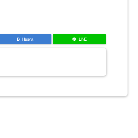
B!
Hatena
LINE