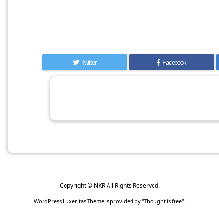
Twitter
Facebook
Copyright ©
NKR
All Rights Reserved.
WordPress Luxeritas Theme is provided by "
Thought is free
".