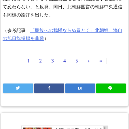
て変わらない」と反発。同日、北朝鮮国営の朝鮮中央通信
も同様の論評を出した。
（参考記事：
「民族への我慢ならぬ冒とく」北朝鮮、海自
の旭日旗掲揚を非難
）
1
2
3
4
5
›
»
B!