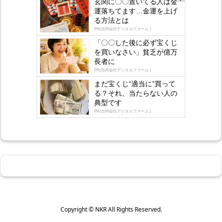
玄関に〇〇置いてる人は金
Ad
運落ちてます…金運を上げ
s
る方法とは
by
lo
PR(合同会社デジタルファーム )
gly
「〇〇した後に必ず宝くじ
を買いなさい」貧乏が億万
長者に
PR(合同会社デジタルファーム )
まだ宝くじ“適当に”買って
る？それ、当たらない人の
典型です
PR(合同会社デジタルファーム )
Copyright ©
NKR
All Rights Reserved.