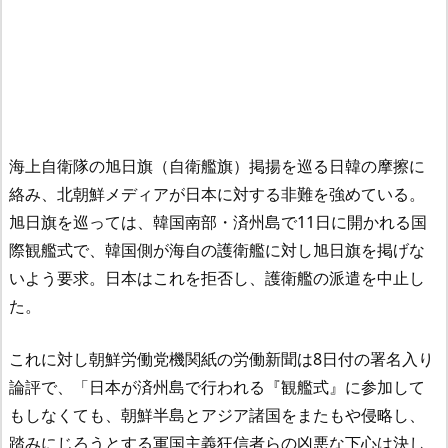
海上自衛隊の旭日旗（自衛艦旗）掲揚を巡る日韓の摩擦に
絡み、北朝鮮メディアが日本に対する非難を強めている。
旭日旗を巡っては、韓国南部・済州島で11日に開かれる国
際観艦式で、韓国側が海自の護衛艦に対し旭日旗を掲げな
いよう要求。日本はこれを拒否し、護衛艦の派遣を中止し
た。
これに対し朝鮮労働党機関紙の労働新聞は8日付の署名入り
論評で、「日本が済州島で行われる『観艦式』に参加して
もしなくても、朝鮮半島とアジア諸国をまたもや侵略し、
踏みにじろうとする軍国主義狂信者らの凶悪な下心は決し