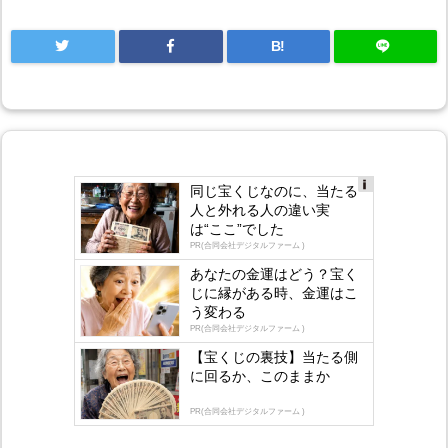
B!
同じ宝くじなのに、当たる
Ad
人と外れる人の違い実
s
は“ここ”でした
by
lo
PR(合同会社デジタルファーム )
gly
あなたの金運はどう？宝く
じに縁がある時、金運はこ
う変わる
PR(合同会社デジタルファーム )
【宝くじの裏技】当たる側
に回るか、このままか
PR(合同会社デジタルファーム )