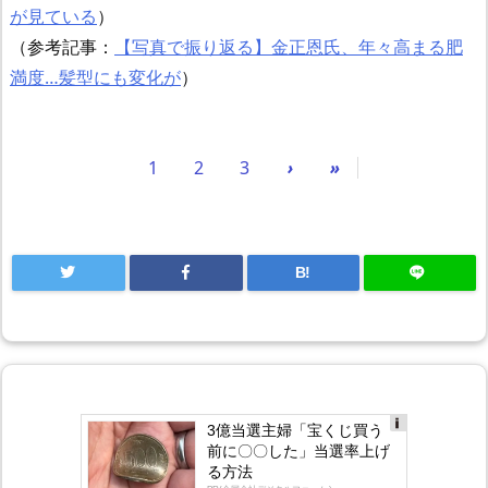
が見ている
）
（参考記事：
【写真で振り返る】金正恩氏、年々高まる肥
満度…髪型にも変化が
）
1
2
3
›
»
B!
3億当選主婦「宝くじ買う
Ad
前に〇〇した」当選率上げ
s
る方法
by