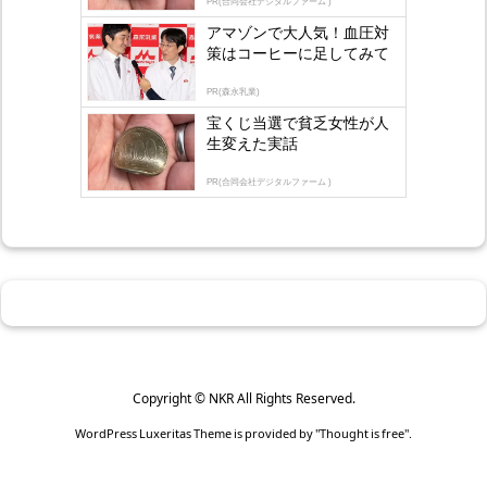
lo
PR(合同会社デジタルファーム )
gly
アマゾンで大人気！血圧対
策はコーヒーに足してみて
PR(森永乳業)
宝くじ当選で貧乏女性が人
生変えた実話
PR(合同会社デジタルファーム )
Copyright ©
NKR
All Rights Reserved.
WordPress Luxeritas Theme is provided by "
Thought is free
".