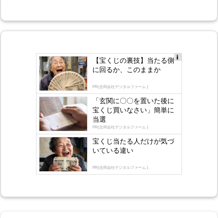
【宝くじの裏技】当たる側
Ad
に回るか、このままか
s
by
lo
PR(合同会社デジタルファーム )
gly
「玄関に〇〇を置いた後に
宝くじ買いなさい」簡単に
当選
PR(合同会社デジタルファーム )
宝くじ当たる人だけが気づ
いている違い
PR(合同会社デジタルファーム )