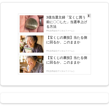
3億当選主婦「宝くじ買う
Ad
前に〇〇した」当選率上げ
s
る方法
by
lo
PR(合同会社デジタルファーム )
gly
【宝くじの裏技】当たる側
に回るか、このままか
PR(合同会社デジタルファーム )
【宝くじの裏技】当たる側
に回るか、このままか
PR(合同会社デジタルファーム )