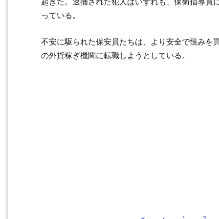
起きた。逮捕された犯人はいずれも、保衛指導員
っている。
不安に駆られた保安員たちは、より安全で恨みを
の外貨稼ぎ機関に転職しようとしている。
«
‹
1
2