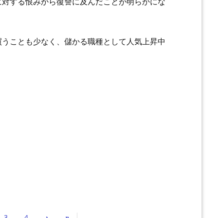
に対する恨みから復讐に及んだことが明らかにな
買うことも少なく、儲かる職種として人気上昇中
3
4
›
»