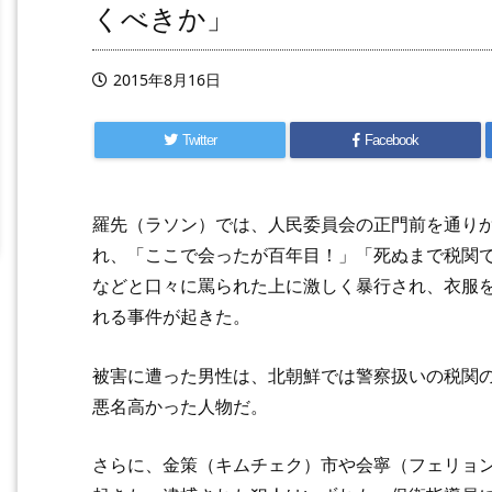
くべきか」
2015年8月16日
Twitter
Facebook
羅先（ラソン）では、人民委員会の正門前を通り
れ、「ここで会ったが百年目！」「死ぬまで税関
などと口々に罵られた上に激しく暴行され、衣服
れる事件が起きた。
被害に遭った男性は、北朝鮮では警察扱いの税関
悪名高かった人物だ。
さらに、金策（キムチェク）市や会寧（フェリョ