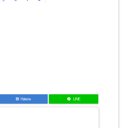
B!
Hatena
LINE