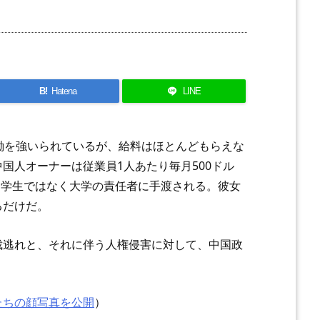
B!
Hatena
LINE
働を強いられているが、給料はほとんどもらえな
国人オーナーは従業員1人あたり毎月500ドル
ネは学生ではなく大学の責任者に手渡される。彼女
るだけだ。
裁逃れと、それに伴う人権侵害に対して、中国政
たちの顔写真を公開
）