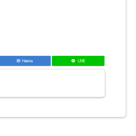
B!
Hatena
LINE