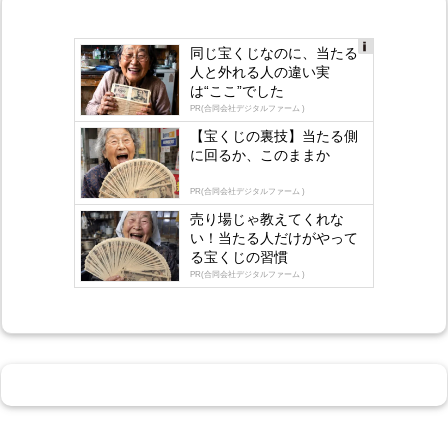
同じ宝くじなのに、当たる
Ad
人と外れる人の違い実
s
は“ここ”でした
by
lo
PR(合同会社デジタルファーム )
gly
【宝くじの裏技】当たる側
に回るか、このままか
PR(合同会社デジタルファーム )
売り場じゃ教えてくれな
い！当たる人だけがやって
る宝くじの習慣
PR(合同会社デジタルファーム )