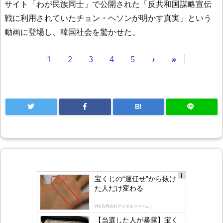
サイト「わが民族同士」で公開された「反共和国謀略宣伝
戦に利用されていたチョン・ヘソンが明かす真実」という
動画に登場し、韓国社会を驚かせた。
1
2
3
4
5
›
»
B!
宝くじの“運任せ”から抜け
Ad
た人だけ変わる
s
by
lo
PR(合同会社デジタルファーム )
gly
【当選した人が暴露】宝く