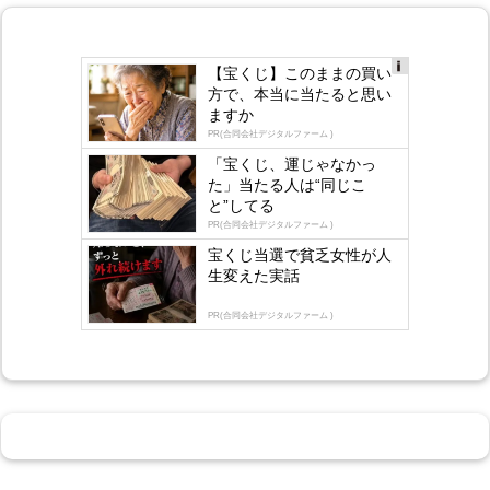
【宝くじ】このままの買い
Ad
方で、本当に当たると思い
s
ますか
by
lo
PR(合同会社デジタルファーム )
gly
「宝くじ、運じゃなかっ
た」当たる人は“同じこ
と”してる
PR(合同会社デジタルファーム )
宝くじ当選で貧乏女性が人
生変えた実話
PR(合同会社デジタルファーム )