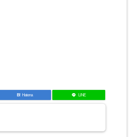
B!
Hatena
LINE