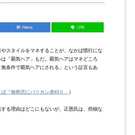
B!
Hatena
LINE
装やスタイルをマネすることが、なかば慣行にな
ルは「覇気ヘア」もだ。覇気ヘアはマネどころ
と無条件で覇気ヘアにされる」という証言もあ
えば「無慈悲にバリカン虎刈り」
）
怒する理由はどこにもないが、正恩氏は、些細な