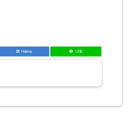
B!
Hatena
LINE