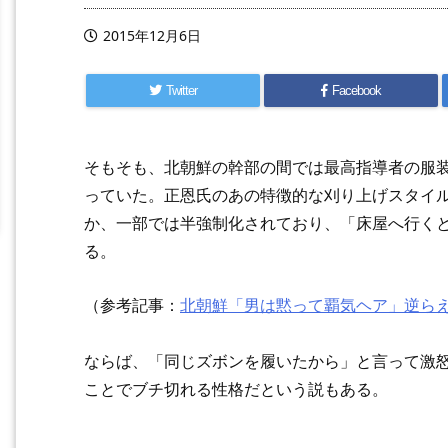
2015年12月6日
Twitter
Facebook
そもそも、北朝鮮の幹部の間では最高指導者の服
っていた。正恩氏のあの特徴的な刈り上げスタイ
か、一部では半強制化されており、「床屋へ行く
る。
（参考記事：
北朝鮮「男は黙って覇気ヘア」逆ら
ならば、「同じズボンを履いたから」と言って激
ことでブチ切れる性格だという説もある。