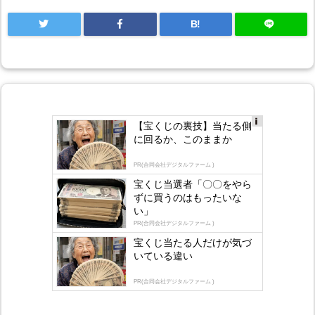
B!
【宝くじの裏技】当たる側
Ad
に回るか、このままか
s
by
lo
PR(合同会社デジタルファーム )
gly
宝くじ当選者「〇〇をやら
ずに買うのはもったいな
い」
PR(合同会社デジタルファーム )
宝くじ当たる人だけが気づ
いている違い
PR(合同会社デジタルファーム )